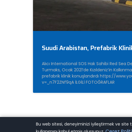
Suudi Arabistan, Prefabrik Klini
Alıcı International SOS Hak Sahibi Red Sea
Turmaks, Ocak 2021’de Kızıldeniz’in Kalkınma
prefabrik klinik konuşlandırdı https://www
v=_n7F2ZNf9qA İLGİLİ FOTOĞRAFLAR
Bu web sitesi, deneyiminizi iyileştirmek ve sit
Çerez Politi
kullanımını kabul etmiş olursunuz.