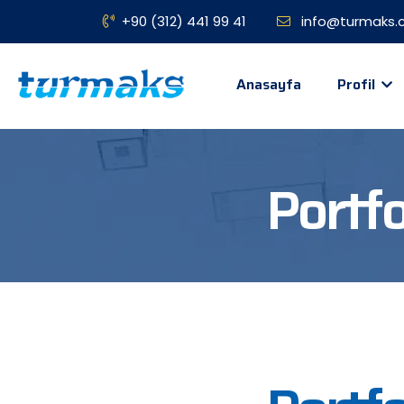
+90 (312) 441 99 41
info@turmaks.c
Anasayfa
Profil
Portfo