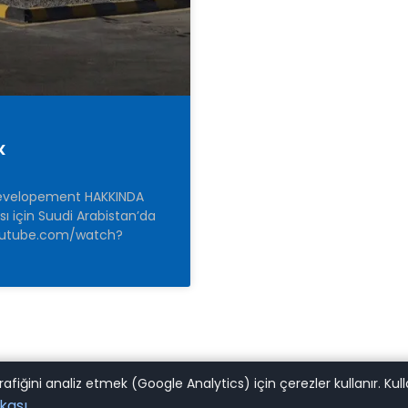
k
 Developement HAKKINDA
sı için Suudi Arabistan’da
.youtube.com/watch?
e trafiğini analiz etmek (Google Analytics) için çerezler kullanır
kası