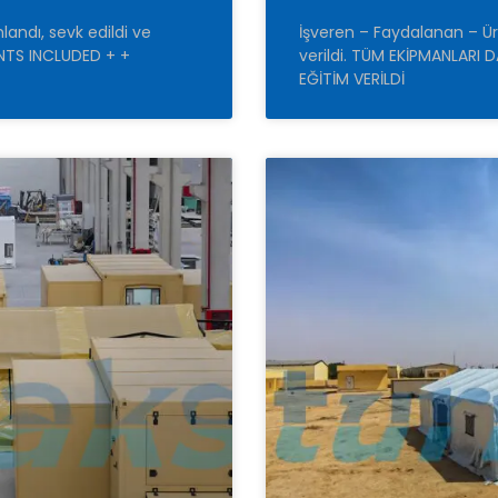
ndı, sevk edildi ve
İşveren – Faydalanan – Ür
ENTS INCLUDED + +
verildi. TÜM EKİPMANLARI 
EĞİTİM VERİLDİ