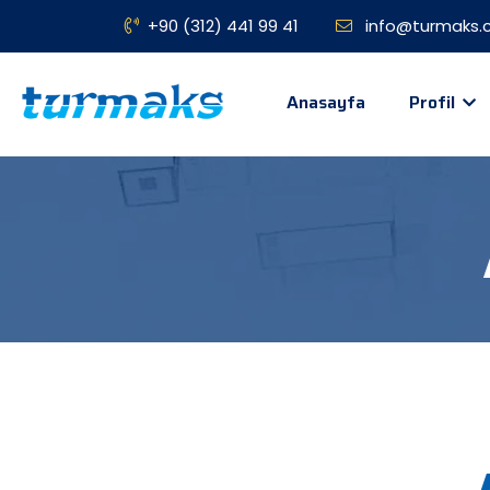
+90 (312) 441 99 41
info@turmaks.c
Anasayfa
Profil