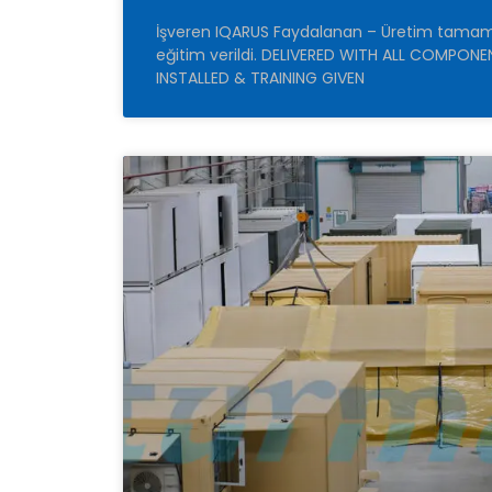
İşveren IQARUS Faydalanan – Üretim tamamla
eğitim verildi. DELIVERED WITH ALL COMPON
INSTALLED & TRAINING GIVEN