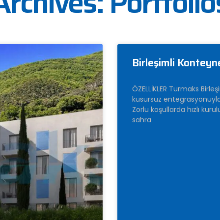
Archives: Portfolio
Birleşimli Konteyn
ÖZELLİKLER Turmaks Birleşi
kusursuz entegrasyonuyla 
Zorlu koşullarda hızlı kur
sahra