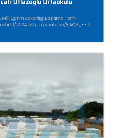
cati Oflazoğlu Ortaokulu
 Milli Eğitim Bakanlığı Başlama Tarihi
hi 10/2024 https://youtu.be/FjACjF_-7Jk