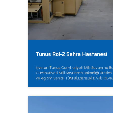
Tunus Rol-2 Sahra Hastanesi
İşveren Tunus Cumhuriyeti Milli Savunma B
Cumhuriyeti Milli Savunma Bakanlığı Üretim
ve eğitim verildi. TÜM BİLEŞENLERİ DAHİL OLAR