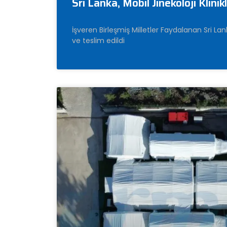
Sri Lanka, Mobil Jinekoloji Klinik
İşveren Birleşmiş Milletler Faydalanan Sri Lank
ve teslim edildi