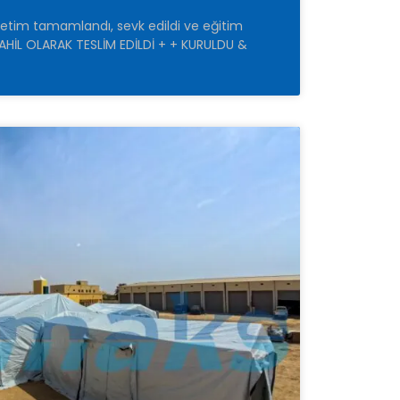
etim tamamlandı, sevk edildi ve eğitim
DAHİL OLARAK TESLİM EDİLDİ + + KURULDU &