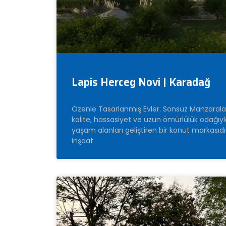
Lapis Herceg Novi | Karadağ
Özenle Tasarlanmış Evler. Sonsuz Manzarala
kalite, hassasiyet ve uzun ömürlülük odağıyl
yaşam alanları geliştiren bir konut markasıd
inşaat