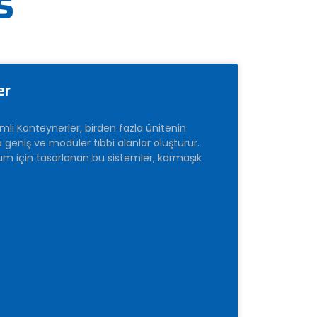
s
er
mli Konteynerler, birden fazla ünitenin
geniş ve modüler tıbbi alanlar oluşturur.
ulum için tasarlanan bu sistemler, karmaşık