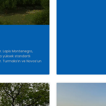
r. Lapis Montenegro,
a yüksek standartlı
ır. Turmaks’ın ve Novos’un