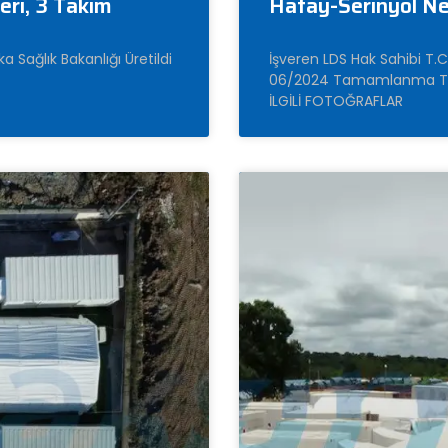
leri, 3 Takım
Hatay-Serinyol Ne
a Sağlık Bakanlığı Üretildi
İşveren LDS Hak Sahibi T.C.
06/2024 Tamamlanma Tari
İLGİLİ FOTOĞRAFLAR