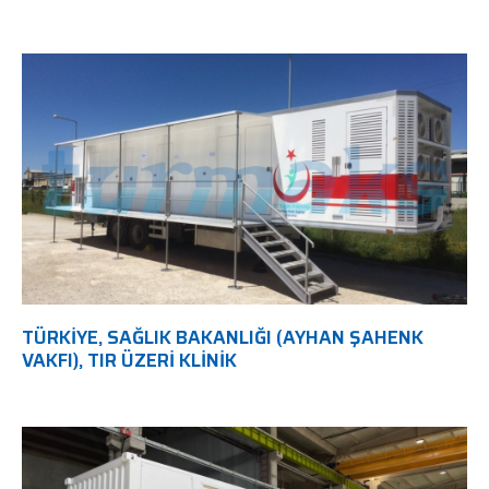
TÜRKIYE, SAĞLIK BAKANLIĞI (AYHAN ŞAHENK
VAKFI), TIR ÜZERI KLINIK